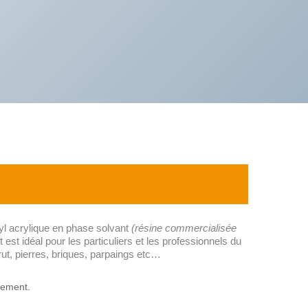
yl acrylique en phase solvant
(résine commercialisée
t est idéal pour les particuliers et les professionnels du
brut, pierres, briques, parpaings etc…
lement.